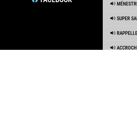
MÉNESTR
SUPER SA
RAPPELLE
ACCROCH
BIENVENU
LE BAGAD
HOMÈRE M
OÙ L'EST
UN INSTA